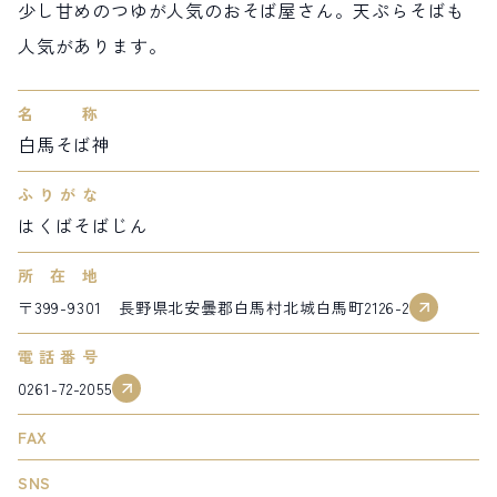
少し甘めのつゆが人気のおそば屋さん。天ぷらそばも
サイト内検索
人気があります。
検索する
名称
白馬そば神
白馬村観光局インフォメーション
ふりがな
399-9301
長野県北安曇郡白馬村北城5497
はくばそばじん
Snow Peak LAND STATION HAKUBA内
所在地
営業時間：9:00～17:00
定休日：無休
〒399-9301 長野県北安曇郡白馬村北城白馬町2126-2
TEL.0261-85-4210 / FAX.0261-85-4240
電話番号
お問い合わせ
LINEで
友だちになる
0261-72-2055
FAX
SNS