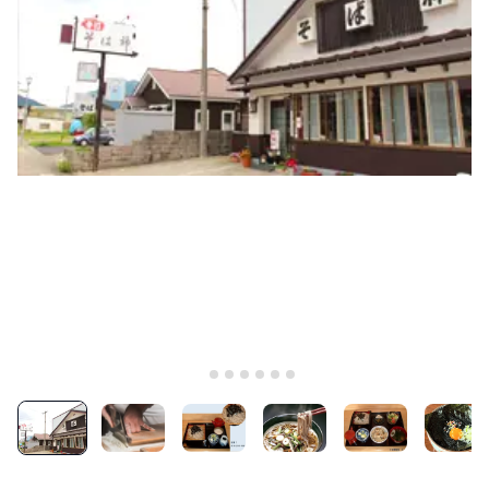
LIVE CAMERA
RECOMMENDATION
ライブカメラ
おすすめ情報
ABOUT HAKUBA
EVENTS
白馬村について
イベント情報
INFORMATION
MEISTER TOUR
お知らせ
マイスターツアー
STAY
ACTIVITIES
宿泊施設
アクティビティー
HAKUBA ORIGINAL
NORWAY VILLAGE
Hakuba Original
ノルウェービレッジ
SEASONS
SHIONOMICHI
白馬村の季節
塩の道
FURUSATO TAX
ふるさと納税
白馬村までのアクセス
白馬村内の交通情報
会社概要
採用情報
プライバシーポリシー
利用規約