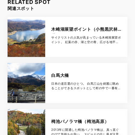
RELATED SPOT
関連スポット
木崎湖展望ポイント（小熊黒沢林
道）
サイクリストの人気が高まっている木崎湖展望ポ
イント。 紅葉の赤、湖と空の青、広がる地平
線。これだけの景色には中々出会えるものではあ
りません。 運が良ければパラグライダーの離陸
が見物できる事も。
白馬大橋
日本の道百選のひとつ。 白馬三山を綺麗に眺め
ることができるスポットとして村の中で一番有名
なスポットです。 ここから望む白馬連峰と清流
の調和が素晴らしい。 近くに露天風呂やキャン
プサイトもあります。
栂池パノラマ橋（栂池高原）
2013年に開通した栂池パノラマ橋は、真っ直ぐ
のびて気持ちが良い。 スピードの出し過ぎ注意