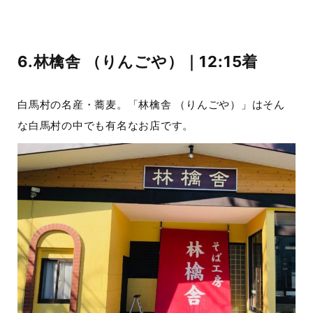
6.林檎舎 （りんごや）｜12:15着
白馬村の名産・蕎麦。「林檎舎 （りんごや）」はそん
な白馬村の中でも有名なお店です。