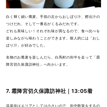
白く輝く細い蕎麦。手前の左からおしぼり汁、鰹出汁の
つけだれ、そして一番右がくるみだれです。
どれも美味しい！それぞれ味が異なるので、食べ比べを
楽しみながら味わうことができます。個人的には「おし
ぼり汁」が好みでした。
名物のお蕎麦を楽しんだら、白馬村の街中を走って「霜
降宮切久保諏訪神社」へ向かいます。
7. 霜降宮切久保諏訪神社｜13:05着
温泉街はエリアとしては小さいので、街中散策をするの